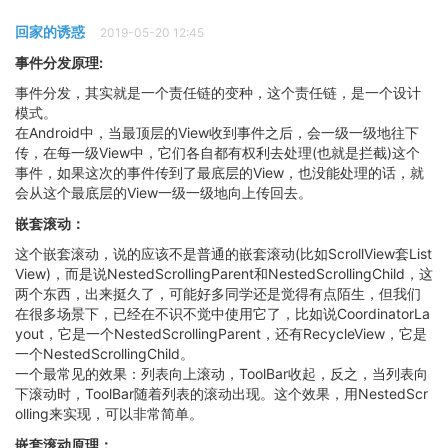
回家的诱惑
2019-05-20 12:45
事件分发原理:
事件分发，其实就是一个责任链的变种，这个责任链，是一个设计
模式。
在Android中，当最顶层的View收到事件之后，会一级一级地往下
传，在每一级View中，它们各自都有权利去处理(也就是拦截)这个
事件，如果这次的事件传到了最底层的View，也没能处理的话，就
会从这个最底层的View一级一级地向上传回去。
嵌套滚动：
这个嵌套滚动，说的应该不是普通的嵌套滚动(比如ScrollView套List
View)，而是说NestedScrollingParent和NestedScrollingChild，这
两个东西，出来挺久了，可能好多同学还是觉得有点陌生，但我们
在很多场景下，已经在不识不觉中使用它了，比如说CoordinatorLa
yout，它是一个NestedScrollingParent，还有RecycleView，它是
一个NestedScrollingChild。
一个最常见的效果：列表向上滚动，ToolBar收起，反之，当列表向
下滚动时，ToolBar随着列表的滚动出现。这个效果，用NestedScr
olling来实现，可以非常简单。
嵌套滚动原理：