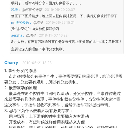
学到了，感谢鸿神分享~ 图片好像看不了。。。
鸿洋 :
@回家的诱惑
2019-05-20 20:07
修正了下图片链接，晚上回去把内容排版调一下，换行好像被我干掉了
m_博客俊逸 :
@鸿洋
2019-06-25 15:31
赞~\(≧▽≦)/~ 向大神们膜拜学习
aerzha :
@鸿洋
2019-11-07 16:22
So, 大神，有没有强制通过事件分发来实现上图效果的demo或文章推荐？
主要想深入的理解下事件分发机制。
Charry
2019-05-21 13:23
1. 事件分发的原理:
点击/触摸都会有事件产生，事件需要得到响应处理，给谁处理需
要分发，分发要有规则，所以有分发机制。
2. 嵌套滚动的原理
嵌套是在两个控件中且都可以滚动，分父子控件，当事件传递过
来就需要有具体的表现，事件控制权在父控件，当父控件决定消费
这次事件，子控件就收不到事件，当然子控件可以提出申请。
3. 思考下为什么嵌套滚动有必要存在；
用户场景，上下滑的控件中非要插入左右滑动
开发成本，有些时候这样使用实现起来方便
历史遗留，接手前人的项目，代码就是这么写的，可稳定使用