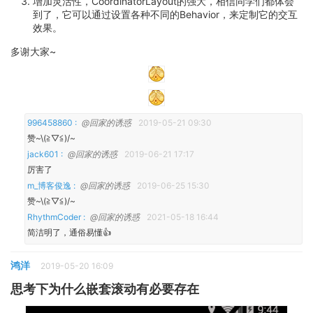
增加灵活性，CoordinatorLayout的强大，相信同学们都体会
到了，它可以通过设置各种不同的Behavior，来定制它的交互
效果。
多谢大家~
996458860 :
@回家的诱惑
2019-05-21 09:30
赞~\(≧▽≦)/~
jack601 :
@回家的诱惑
2019-06-21 17:17
厉害了
m_博客俊逸 :
@回家的诱惑
2019-06-25 15:30
赞~\(≧▽≦)/~
RhythmCoder :
@回家的诱惑
2021-05-18 16:44
简洁明了，通俗易懂👍
鸿洋
2019-05-20 16:09
思考下为什么嵌套滚动有必要存在