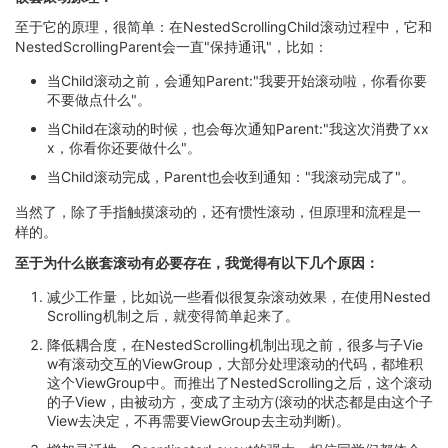
至于它的原理，很简单：在NestedScrollingChild滚动过程中，它和
NestedScrollingParent会一直"保持通讯"，比如：
当Child滚动之前，会通知Parent:"我要开始滚动啦，你看你要
不要做点什么"。
当Child在滚动的时候，也会每次通知Parent:"我这次消费了xx
x，你看你还要做什么"。
当Child滚动完成，Parent也会收到通知："我滚动完成了"。
当然了，除了手指触摸滚动的，还有惯性滚动，但原理和流程是一
样的。
至于为什么嵌套滚动有必要存在，我觉得有以下几个原因：
减少工作量，比如说一些看似很复杂滚动效果，在使用Nested
Scrolling机制之后，就变得简单起来了。
降低耦合度，在NestedScrolling机制出现之前，很多与子Vie
w有滚动交互的ViewGroup，大部分处理滚动的代码，都堆积
这个ViewGroup中。而推出了NestedScrolling之后，这个滚动
的子View，由被动方，变成了主动方(滚动的状态都是由这个子
View去决定，不再需要ViewGroup去主动判断)。