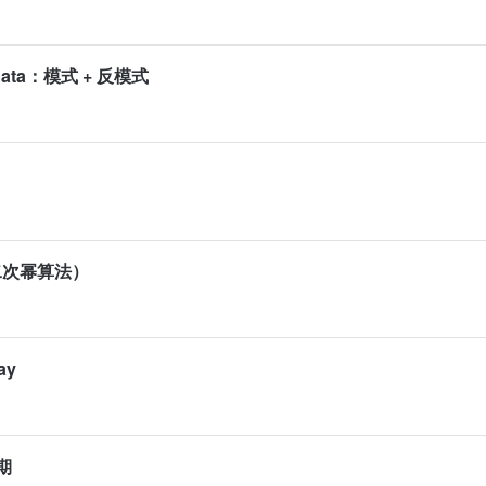
Data：模式 + 反模式
小二次幂算法）
ay
期