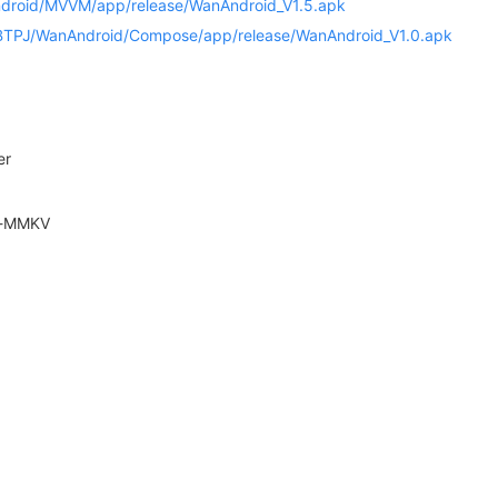
ndroid/MVVM/app/release/WanAndroid_V1.5.apk
m/BTPJ/WanAndroid/Compose/app/release/WanAndroid_V1.0.apk
er
-MMKV