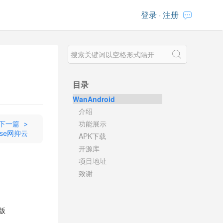
登录
·
注册
目录
WanAndroid
介绍
功能展示
下一篇 >
pose网抑云
APK下载
开源库
项目地址
致谢
版