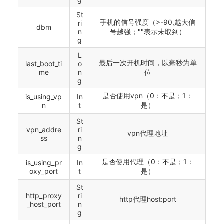
St
手机的信号强度（>-90,越大信
ri
dbm
n
号越强；""表示未取到）
g
L
最后一次开机时间，以毫秒为单
last_boot_ti
o
me
n
位
g
是否使用vpn（0：不是；1：
is_using_vp
In
n
t
是）
St
vpn_addre
ri
vpn代理地址
ss
n
g
是否使用代理（0：不是；1：
is_using_pr
In
oxy_port
t
是）
St
http_proxy
ri
http代理host:port
_host_port
n
g