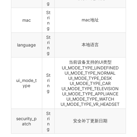
g
St
ri
mac地址
mac
n
g
St
ri
本地语言
language
n
g
当前设备支持的UI类型
UI_MODE_TYPE_UNDEFINED
UI_MODE_TYPE_NORMAL
St
UI_MODE_TYPE_DESK
ui_mode_t
ri
UI_MODE_TYPE_CAR
ype
n
UI_MODE_TYPE_TELEVISION
g
UI_MODE_TYPE_APPLIANCE
UI_MODE_TYPE_WATCH
UI_MODE_TYPE_VR_HEADSET
St
security_p
ri
安全补丁更新日期
atch
n
g