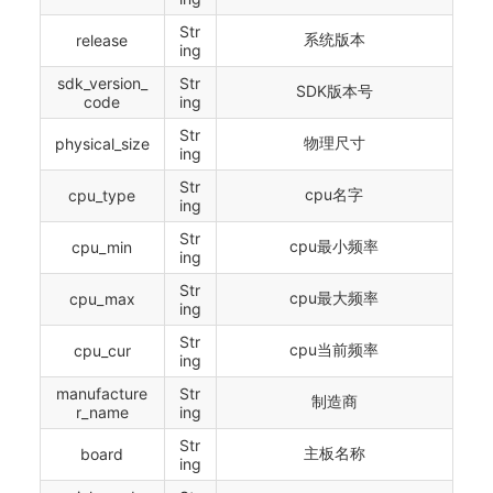
Str
系统版本
release
ing
sdk_version_
Str
SDK版本号
code
ing
Str
物理尺寸
physical_size
ing
Str
cpu名字
cpu_type
ing
Str
cpu最小频率
cpu_min
ing
Str
cpu最大频率
cpu_max
ing
Str
cpu当前频率
cpu_cur
ing
manufacture
Str
制造商
r_name
ing
Str
主板名称
board
ing