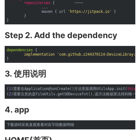
repositories
 {         ~~~~

		...

		maven { url 
'https://jitpack.io'
 }

	}

Step 2. Add the dependency
dependencies
 {

implementation
'com.github.z244370114:DeviceLibray:1.
3. 使用说明
(
1
)需要在Application的onCreate()方法里面调用UtilsApp.init(
this
)
(
2
4. app