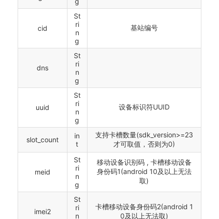
g
St
ri
基站编号
cid
n
g
St
ri
dns
n
g
St
ri
设备标识符UUID
uuid
n
g
支持卡槽数量(sdk_version>=23
in
slot_count
t
才可取值，否则为0)
St
移动设备识别码 , 卡槽移动设备
ri
身份码1(android 10及以上无法
meid
n
取)
g
St
卡槽移动设备身份码2(android 1
ri
imei2
n
0及以上无法取)