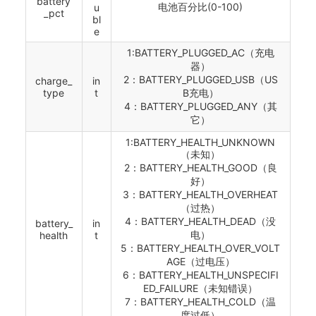
battery
电池百分⽐(0-100)
u
_pct
bl
e
1:BATTERY_PLUGGED_AC（充电
器）
2：BATTERY_PLUGGED_USB（US
charge_
in
type
t
B充电）
4：BATTERY_PLUGGED_ANY（其
它）
1:BATTERY_HEALTH_UNKNOWN
（未知）
2：BATTERY_HEALTH_GOOD（良
好）
3：BATTERY_HEALTH_OVERHEAT
（过热）
4：BATTERY_HEALTH_DEAD（没
battery_
in
电）
health
t
5：BATTERY_HEALTH_OVER_VOLT
AGE（过电压）
6：BATTERY_HEALTH_UNSPECIFI
ED_FAILURE（未知错误）
7：BATTERY_HEALTH_COLD（温
度过低）