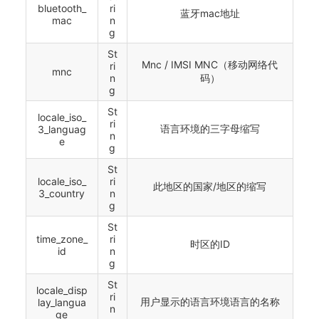
bluetooth_
ri
蓝牙mac地址
mac
n
g
St
Mnc / IMSI MNC（移动网络代
ri
mnc
n
码）
g
St
locale_iso_
ri
语言环境的三字母缩写
3_languag
n
e
g
St
locale_iso_
ri
此地区的国家/地区的缩写
3_country
n
g
St
time_zone_
ri
时区的ID
id
n
g
St
locale_disp
ri
用户显示的语言环境语言的名称
lay_langua
n
ge