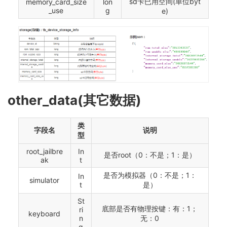
sd卡已用空间(单位byt
memory_card_size
lon
_use
g
e)
other_data(其它数据)
类
字段名
说明
型
root_jailbre
In
是否root（0：不是；1：是）
ak
t
是否为模拟器（0：不是；1：
In
simulator
t
是）
St
底部是否有物理按键：有：1；
ri
keyboard
n
无：0
g