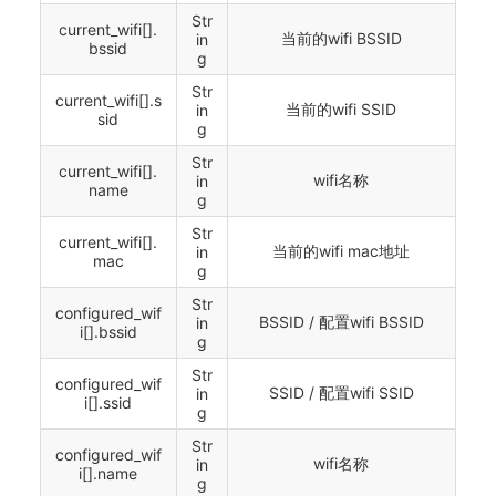
Str
current_wifi[].
当前的wifi BSSID
in
bssid
g
Str
current_wifi[].s
当前的wifi SSID
in
sid
g
Str
current_wifi[].
wifi名称
in
name
g
Str
current_wifi[].
当前的wifi mac地址
in
mac
g
Str
configured_wif
BSSID / 配置wifi BSSID
in
i[].bssid
g
Str
configured_wif
SSID / 配置wifi SSID
in
i[].ssid
g
Str
configured_wif
wifi名称
in
i[].name
g