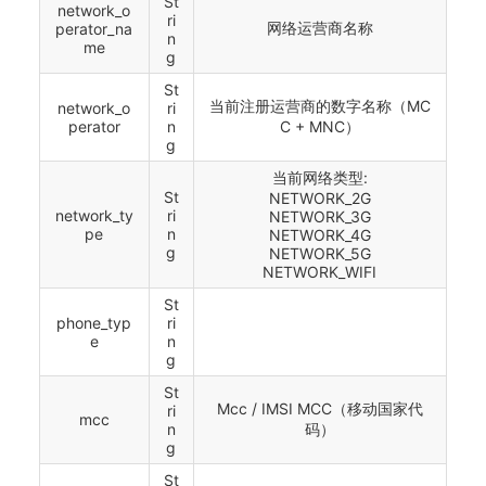
St
network_o
ri
网络运营商名称
perator_na
n
me
g
St
当前注册运营商的数字名称（MC
network_o
ri
perator
n
C + MNC）
g
当前网络类型:
St
NETWORK_2G
network_ty
ri
NETWORK_3G
pe
n
NETWORK_4G
g
NETWORK_5G
NETWORK_WIFI
St
phone_typ
ri
e
n
g
St
Mcc / IMSI MCC（移动国家代
ri
mcc
n
码）
g
St