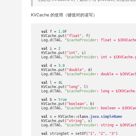
KVCache 的使用（键值对的读写）
val
 f = 
1.0
F

    KVCache.put(
"float"
, f)

    Log.d(TAG, 
"
$cacheProvider
: float = 
${KVCach
val
 i = 
2
    KVCache.put(
"int"
, i)

    Log.d(TAG, 
"
$cacheProvider
: int = 
${KVCache.
val
 d = 
3.0
    KVCache.put(
"double"
, d)

    Log.d(TAG, 
"
$cacheProvider
: double = 
${KVCac
val
 l = 
4
L

    KVCache.put(
"long"
, l)

    Log.d(TAG, 
"
$cacheProvider
: long = 
${KVCache
val
 b = 
true
    KVCache.put(
"boolean"
, b)

    Log.d(TAG, 
"
$cacheProvider
: boolean = 
${KVCa
val
 s = KVCache::
class
.
java
.
simpleName
    KVCache.put(
"string"
, s)

    Log.d(TAG, 
"
$cacheProvider
: string = 
${KVCac
val
 stringSet = setOf(
"1"
, 
"2"
, 
"3"
)
