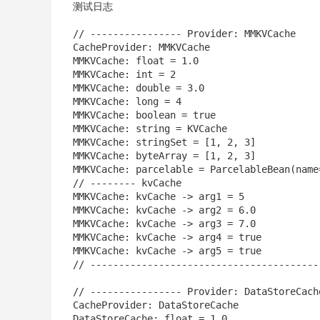
测试日志
// ---------------- Provider: MMKVCache

CacheProvider: MMKVCache

MMKVCache: float = 1.0

MMKVCache: int = 2

MMKVCache: double = 3.0

MMKVCache: long = 4

MMKVCache: boolean = true

MMKVCache: string = KVCache

MMKVCache: stringSet = [1, 2, 3]

MMKVCache: byteArray = [1, 2, 3]

MMKVCache: parcelable = ParcelableBean(name
// -------- kvCache

MMKVCache: kvCache -> arg1 = 5

MMKVCache: kvCache -> arg2 = 6.0

MMKVCache: kvCache -> arg3 = 7.0

MMKVCache: kvCache -> arg4 = true

MMKVCache: kvCache -> arg5 = true

// -----------------------------------------
// ---------------- Provider: DataStoreCache
CacheProvider: DataStoreCache

DataStoreCache: float = 1.0
