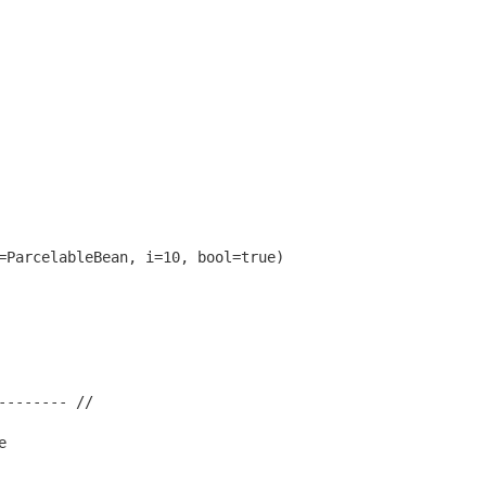
=ParcelableBean, i=10, bool=true)

------- //


