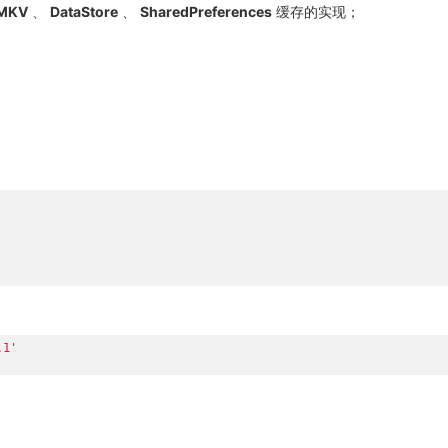
MKV
、
DataStore
、
SharedPreferences
缓存的实现；
.1'