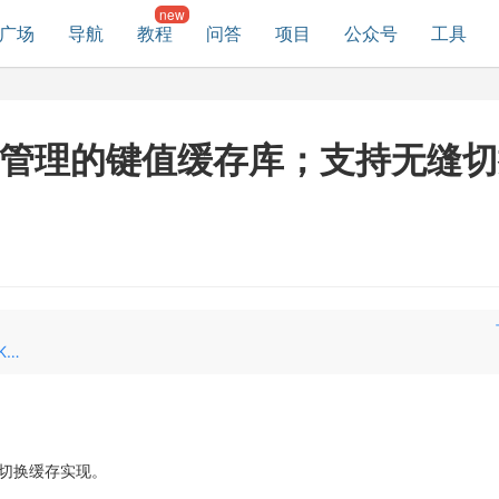
广场
导航
教程
问答
项目
公众号
工具
统一管理的键值缓存库；支持无缝
KeyValueX：消除样板代码，让 Android 项目不再 KV 爆炸
缝切换缓存实现。