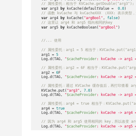
// 属性委托：相当于 KVCache.getDouble("ar
var
 arg3 
by
 kvCache(defaultValue =  
0.0
)

// 函数 kvCache 与 kvCacheXXX （
XXX:
 表示类型，
var
 arg4 
by
 kvCache(
"argBool"
, 
false
)

// 这里让 arg4 和 arg5 指向相同的key
var
 arg5 
by
 kvCacheBoolean(
"argBool"
)

//... 使用
// 属性委托：arg1 = 5 相当于：KVCache.put("arg1
    arg1 = 
5
    Log.d(TAG, 
"
$cacheProvider
: kvCache -> arg1 
// 属性委托：arg2 = 6F 相当于：KVCache.put("argF
    arg2 = 
6
F

    Log.d(TAG, 
"
$cacheProvider
: kvCache -> arg2 
// 属性委托：通过 KVCache 缓存值后，再打印查看 arg3 
    KVCache.put(
"arg3"
, 
7.0
)

    Log.d(TAG, 
"
$cacheProvider
: kvCache -> arg3 
// 属性委托：arg4 = true 相当于：KVCache.put("ar
    arg4 = 
true
    Log.d(TAG, 
"
$cacheProvider
: kvCache -> arg4 
// 因为 arg4 和 arg5 使用相同的 key，所以改变 arg
    Log.d(TAG, 
"
$cacheProvider
: kvCache -> arg5 