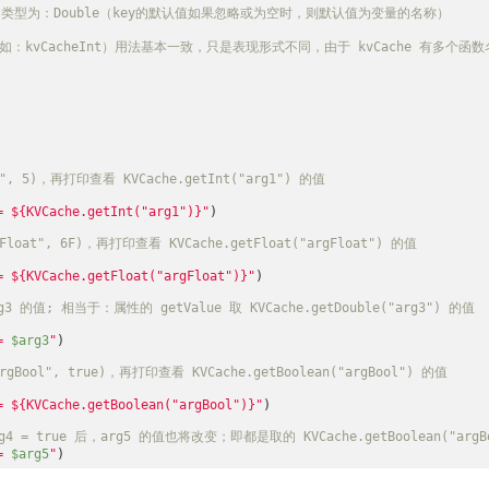
g3"); 类型为：Double（key的默认值如果忽略或为空时，则默认值为变量的名称）
如：kvCacheInt）用法基本一致，只是表现形式不同，由于 kvCache 有
", 5)，再打印查看 KVCache.getInt("arg1") 的值
= 
${KVCache.getInt("arg1")}
"
)

loat", 6F)，再打印查看 KVCache.getFloat("argFloat") 的值
= 
${KVCache.getFloat("argFloat")}
"
)

的值; 相当于：属性的 getValue 取 KVCache.getDouble("arg3") 的值
= 
$arg3
"
)

gBool", true)，再打印查看 KVCache.getBoolean("argBool") 的值
= 
${KVCache.getBoolean("argBool")}
"
)

4 = true 后，arg5 的值也将改变；即都是取的 KVCache.getBoolean("argB
= 
$arg5
"