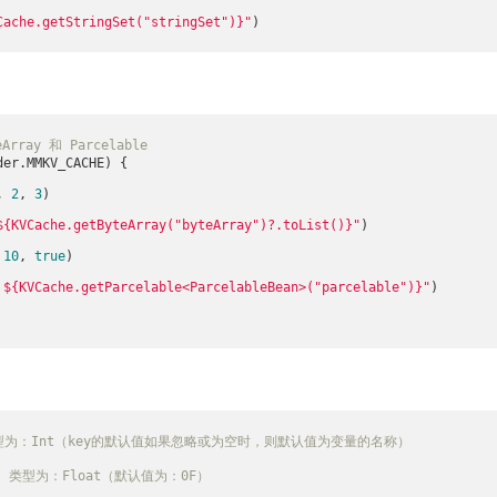
Cache.getStringSet("stringSet")}
"
)

）
ay 和 Parcelable
er.MMKV_CACHE) {

, 
2
, 
3
)

${KVCache.getByteArray("byteArray")?.toList()}
"
)

 
10
, 
true
)

 
${KVCache.getParcelable<ParcelableBean>("parcelable")}
"
)

"); 类型为：Int（key的默认值如果忽略或为空时，则默认值为变量的名称）
"); 类型为：Float（默认值为：0F）