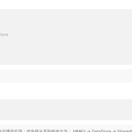
ore

定缓存实现：优先级从高到低依次为： MMKV -> DataStore -> SharedPr