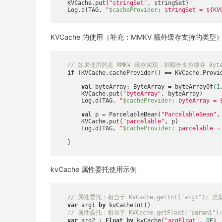
    KVCache.put(
"stringSet"
, stringSet)

    Log.d(TAG, 
"
$cacheProvider
: stringSet = 
${KV
KVCache 的使用（补充：MMKV 额外缓存支持的类型
// 如果使用的是 MMKV 缓存实现，则额外支持缓存 ByteArr
if
 (KVCache.cacheProvider() == KVCache.Provid
val
 byteArray: ByteArray = byteArrayOf(
1
        KVCache.put(
"byteArray"
, byteArray)

        Log.d(TAG, 
"
$cacheProvider
: byteArray = 
val
 p = ParcelableBean(
"ParcelableBean"
,
        KVCache.put(
"parcelable"
, p)

        Log.d(TAG, 
"
$cacheProvider
: parcelable =
    }

kvCache 属性委托使用示例
// 属性委托：相当于 KVCache.getInt("arg1
var
 arg1 
by
 kvCacheInt()

// 属性委托：相当于 KVCache.getFloat("param1
var
 arg2 : 
Float
by
 kvCache(
"argFloat"
, 
0
F)
