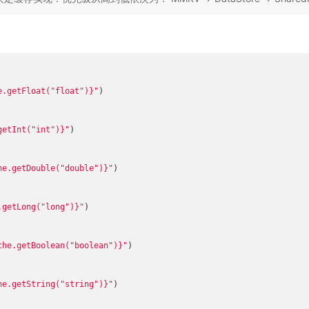
e.getFloat("float")}
"
)

getInt("int")}
"
)

he.getDouble("double")}
"
)

.getLong("long")}
"
)

che.getBoolean("boolean")}
"
)

he.getString("string")}
"
)
