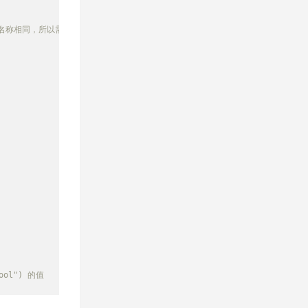
多个函数名称相同，所以需要传默认值，根据默认值的类型来推断使用的是哪个函数
ool") 的值