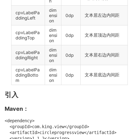
n
dim
cpvLabelPa
文本居左边内间距
ensi
0dp
ddingLeft
on
dim
cpvLabelPa
文本居顶边内间距
ensi
0dp
ddingTop
on
dim
cpvLabelPa
文本居右边内间距
ensi
0dp
ddingRight
on
cpvLabelPa
dim
文本居底边内间距
ddingBotto
ensi
0dp
m
on
引入
Maven：
<dependency>

  <groupId>com.king.view</groupId>

  <artifactId>circleprogressview</artifactId>

  <version>1.1.2</version>
