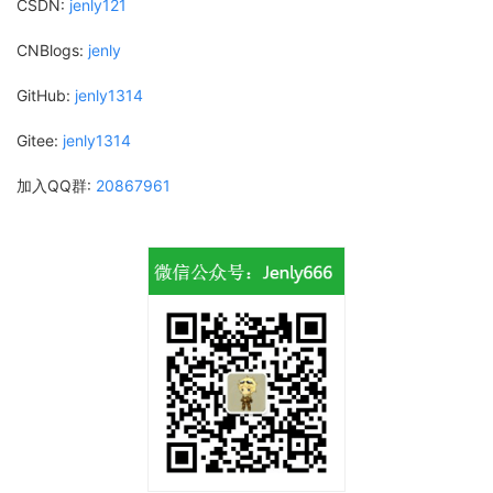
CSDN:
jenly121
CNBlogs:
jenly
GitHub:
jenly1314
Gitee:
jenly1314
加入QQ群:
20867961