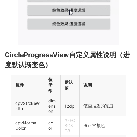
CircleProgressView自定义属性说明（进
度默认渐变色）
值
默认
属性
类
说明
值
型
dim
cpvStrokeW
笔画描边的宽度
ensi
12dp
idth
on
#FFC
cpvNormal
col
圆正常颜色
8C8
Color
or
C8