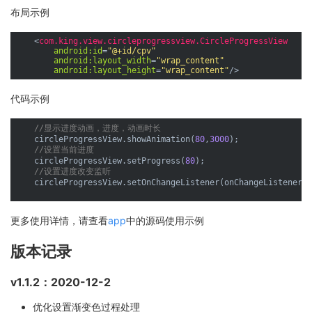
布局示例
<
com.king.view.circleprogressview.CircleProgressView
android:id
=
"@+id/cpv"
android:layout_width
=
"wrap_content"
android:layout_height
=
"wrap_content"
/>
代码示例
//显示进度动画，进度，动画时长
    circleProgressView.showAnimation(
80
,
3000
);

//设置当前进度
    circleProgressView.setProgress(
80
);

//设置进度改变监听
    circleProgressView.setOnChangeListener(onChangeListener);
更多使用详情，请查看
app
中的源码使用示例
版本记录
v1.1.2：2020-12-2
优化设置渐变色过程处理