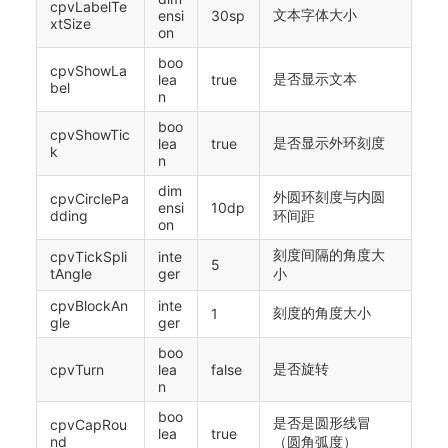
cpvLabelTe
文本字体大小
ensi
30sp
xtSize
on
boo
cpvShowLa
是否显示文本
lea
true
bel
n
boo
cpvShowTic
是否显示外环刻度
lea
true
k
n
dim
外圆环刻度与内圆
cpvCirclePa
ensi
10dp
dding
环间距
on
刻度间隔的角度大
cpvTickSpli
inte
5
tAngle
ger
小
cpvBlockAn
inte
刻度的角度大小
1
gle
ger
boo
是否旋转
cpvTurn
lea
false
n
boo
是否是圆形线冒
cpvCapRou
lea
true
nd
（圆角弧度）