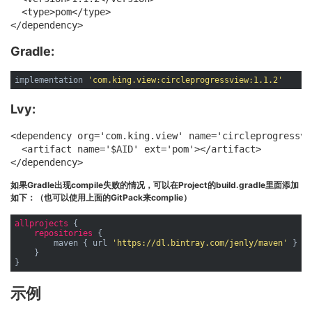
  <type>pom</type>

Gradle:
implementation 
'com.king.view:circleprogressview:1.1.2'
Lvy:
<dependency org='com.king.view' name='circleprogressvi
  <artifact name='$AID' ext='pom'></artifact>

如果Gradle出现compile失败的情况，可以在Project的build.gradle里面添加
如下：（也可以使用上面的GitPack来complie）
allprojects
 {

repositories
 {

        maven { url 
'https://dl.bintray.com/jenly/maven'
 }

    }

示例