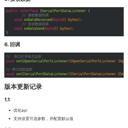
public
interface
ISerialPortDataListener
{

// 接收数据回调
void
onDataReceived
(
byte
[] bytes)
;

// 发送数据回调
void
onDataSend
(
byte
[] bytes)
;

6. 回调
//  串口打开状态监听
void
setIOpenSerialPortListener
(IOpenSerialPortListener IOpen
// 串口消息监听
void
setISerialPortDataListener
(ISerialPortDataListener ISeri
版本更新记录
1.1
优化api
支持设置可选参数，并配置默认值