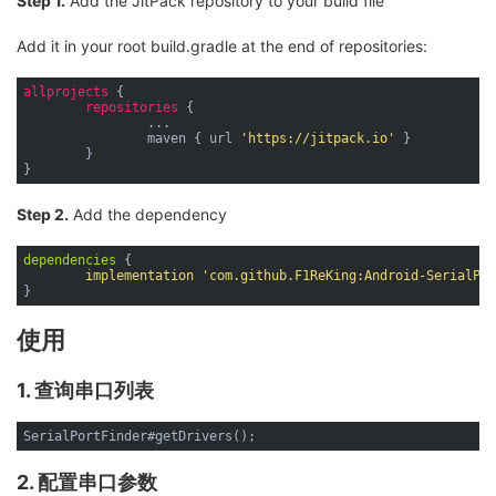
Step 1.
Add the JitPack repository to your build file
Add it in your root build.gradle at the end of repositories:
allprojects
 {

repositories
 {

		...

		maven { url 
'https://jitpack.io'
 }

	}

Step 2.
Add the dependency
dependencies
 {

implementation
'com.github.F1ReKing:Android-SerialPor
使用
1. 查询串口列表
2. 配置串口参数