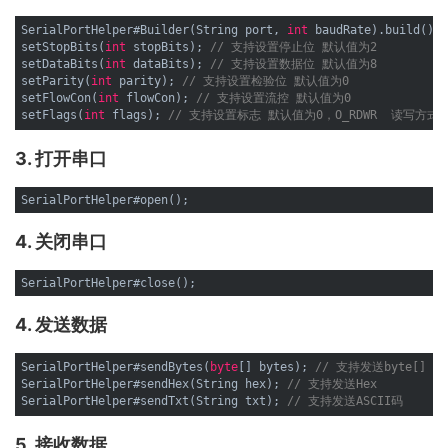
SerialPortHelper#Builder(String port, 
int
 baudRate).build(); 
setStopBits(
int
 stopBits); 
// 支持设置停止位 默认值为2
setDataBits(
int
 dataBits); 
// 支持设置数据位 默认值为8
setParity(
int
 parity); 
// 支持设置检验位 默认值为0
setFlowCon(
int
 flowCon); 
// 支持设置流控 默认值为0
setFlags(
int
 flags); 
// 支持设置标志 默认值为0，O_RDWR  读写方式
3. 打开串口
4. 关闭串口
4. 发送数据
SerialPortHelper#sendBytes(
byte
[] bytes); 
// 支持发送byte[]
SerialPortHelper#sendHex(String hex); 
// 支持发送Hex
SerialPortHelper#sendTxt(String txt); 
// 支持发送ASCII码
5. 接收数据