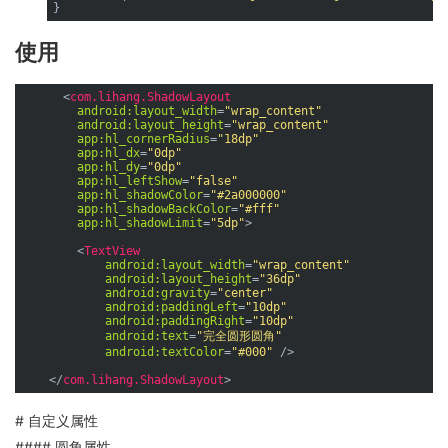
使用
<
com.lihang.ShadowLayout
android:layout_width
=
"wrap_content"
android:layout_height
=
"wrap_content"
app:hl_cornerRadius
=
"18dp"
app:hl_dx
=
"0dp"
app:hl_dy
=
"0dp"
app:hl_leftShow
=
"false"
app:hl_shadowColor
=
"#2a000000"
app:hl_shadowBackColor
=
"#fff"
app:hl_shadowLimit
=
"5dp"
>
<
TextView
android:layout_width
=
"wrap_content"
android:layout_height
=
"36dp"
android:gravity
=
"center"
android:paddingLeft
=
"10dp"
android:paddingRight
=
"10dp"
android:text
=
"完全圆形圆角"
android:textColor
=
"#000"
 />
</
com.lihang.ShadowLayout
>
# 自定义属性
#### 圆角属性