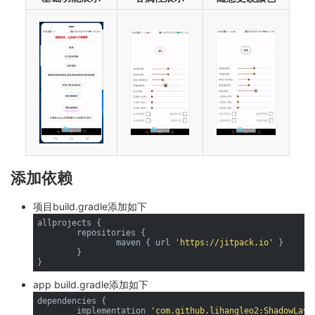
添加依赖
项目build.gradle添加如下
allprojects {

	repositories {

		maven { url 
'https://jitpack.io'
 }

	}

app build.gradle添加如下
dependencies {

        implementation 
'com.github.lihangleo2:ShadowLayo