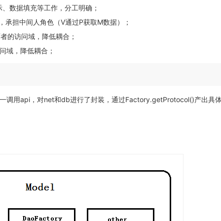
UI展示、数据填充等工作，分工明确；
梁，承担中间人角色（V通过P获取M数据）；
制两者的访问域，降低耦合；
可访问域，降低耦合；
api，对net和db进行了封装，通过Factory.getProtocol()产