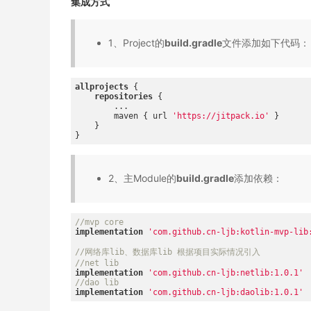
集成方式
1、Project的
build.gradle
文件添加如下代码：
allprojects
 {

repositories
 {

      	...

        maven { url 
'https://jitpack.io'
 }

    }

2、主Module的
build.gradle
添加依赖：
//mvp core
implementation
'com.github.cn-ljb:kotlin-mvp-lib
//网络库lib、数据库lib 根据项目实际情况引入
//net lib
implementation
'com.github.cn-ljb:netlib:1.0.1'
//dao lib
implementation
'com.github.cn-ljb:daolib:1.0.1'