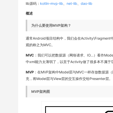
lib源码：
kotlin-mvp-lib
、
net-lib
、
dao-lib
概述
为什么要使用MVP架构？
通常Android项目结构中，我们会在Activity\F
观的称之为MVC。
MVC
：我们可以把数据源（网络请求、IO...）看作Model层，xm
中xml能力太薄弱了，以至于Activity做了很多本不属
MVP
：在MVP架构中Model层与MVC一样存放数据源（网络请
充，将Model层与View层的交互操作交给Presenter层。
MVP架构图