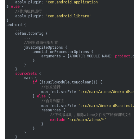
    apply plugin: 
'com.android.application'
} 
else
 {

//作为组件运行
    apply plugin: 
'com.android.library'
}

android {

    ...

    defaultConfig {

        ...

//阿里路由框架配置
        javaCompileOptions {

            annotationProcessorOptions {

                arguments = [AROUTER_MODULE_NAME: 
project
.get
            }

        }

    }

sourceSets
 {

        main {

if
 (isBuildModule.toBoolean()) {

//独立运行
                manifest.srcFile 
'src/main/alone/AndroidManif
            } 
else
 {

//合并到宿主
                manifest.srcFile 
'src/main/AndroidManifest.xm
                resources {

//正式版本时，排除alone文件夹下所有调试文件
exclude
'src/main/alone/*'
                }

            }

        }

    }
