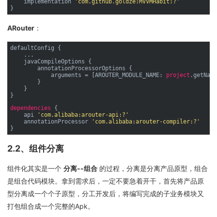
    implementation 
'com.github.goldze:MVVMHabit:?'
ARouter
：
defaultConfig {

    ...

    javaCompileOptions {

        annotationProcessorOptions {

            arguments = [AROUTER_MODULE_NAME: 
project
.getName
        }

    }

dependencies
 {

    api 
'com.alibaba:arouter-api:?'
    annotationProcessor 
'com.alibaba:arouter-compiler:?'
2.2、组件分离
组件化其实是一个
分离--组合
的过程，分离是分离产品原型，组合
是组合代码模块。拿到需求后，一定不要急着开干，首先将产品原
型分离成一个个子原型，分工开发后，将编写完成的子业务模块又
打包组合成一个完整的Apk。