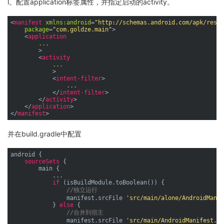
l。配置application标签属性，并指定启动的activity。
<
manifest
xmlns:android
=
"http://schemas.android.com/apk/res/a
package
=
"com.goldze.main"
>
<
application
...
        >
<
activity
...
            >
<
intent-filter
>
                ...

</
intent-filter
>
</
activity
>
</
application
>
</
manifest
>
并在build.gradle中配置
android {

sourceSets
 {

        main {

            ...

if
 (isBuildModule.toBoolean()) {

//独立运行
                manifest.srcFile 
'src/main/alone/AndroidManif
            } 
else
 {

//合并到宿主
                manifest.srcFile 
'src/main/AndroidManifest.xm