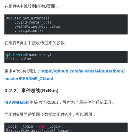
在组件A中跳转到组件B页面：
ARouter.getInstance()

    .build(router_url)

    .withString(key, value)

在组件B页面中接收传过来的参数：
@Autowired
(name = key)

更多ARouter用法：
https://github.com/alibaba/ARouter/blob/
master/README_CN.md
3.2.2、事件总线(RxBus)
MVVMHabit
中提供了RxBus，可作为全局事件的通信工具。
当组件B页面需要回传数据给组件A时，可以调用：
_Login _login = 
new
 _Login();
