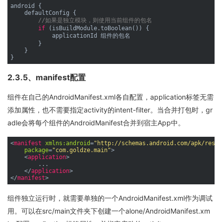
android {

    defaultConfig {

//如果是独立模块，则使用当前组件的包名
if
 (isBuildModule.toBoolean()) {

            applicationId 组件的包名

        }

    }

2.3.5、manifest配置
组件在自己的AndroidManifest.xml各自配置，application标签无需
添加属性，也不需要指定activity的intent-filter。当合并打包时，gr
adle会将每个组件的AndroidManifest合并到宿主App中。
<
manifest
xmlns:android
=
"http://schemas.android.com/apk/res/a
package
=
"com.goldze.main"
>
<
application
>
        ...

</
application
>
</
manifest
>
组件独立运行时，就需要单独的一个AndroidManifest.xml作为调试
用。可以在src/main文件夹下创建一个alone/AndroidManifest.xm