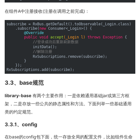
在组件A中注册接收(注册在调用之前完成)：
subscribe = RxBus.getDefault().toObservable(_Login.class)

    .subscribe(
new
 Consumer<_Login>() {

@Override
public
void
accept
(_Login l)
throws
 Exception 
{

//登录成功后重新刷新数据
            initData();

//解除注册
            RxSubscriptions.remove(subscribe);

        }

    });

3.3、base规范
library-base
有两个主要作用：一是依赖通用基础jar或第三方框
架，二是存放一些公共的静态属性和方法。下面列举一些基础通用
类的约定规范。
3.3.1、config
在base的config包下面，统一存放全局的配置文件，比如组件生命