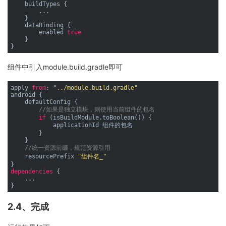
    buildTypes {

        ...

    }

    dataBinding {

        enabled 
true
    }

组件中引入module.build.gradle即可
apply 
from
: 
"../module.build.gradle"
android {

    defaultConfig {

//如果是独立模块，则使用当前组件的包名
if
 (isBuildModule.toBoolean()) {

            applicationId 组件的包名

        }

    }

//统一资源前缀，规范资源引用
    resourcePrefix 
"组件名_"
dependencies
 {

    ...

2.4、完成