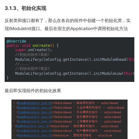
3.1.3、初始化实现
反射类和接口都有了，那么在各自的组件中创建一个初始化类，实
现IModuleInit接口。最后在宿主的Application中调用初始化方法
@Override
public
void
onCreate
()
{

super
.onCreate();

//初始化组件(靠前)
    ModuleLifecycleConfig.getInstance().initModuleAhead(
this
)
//....
//初始化组件(靠后)
    ModuleLifecycleConfig.getInstance().initModuleLow(
this
);

最后即实现组件的初始化效果