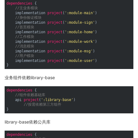
dependencies
 {

//主业务模块
    implementation 
project
(
':module-main'
)

//身份验证模块
    implementation 
project
(
':module-sign'
)

//首页模块
    implementation 
project
(
':module-home'
)

//工作模块
    implementation 
project
(
':module-work'
)

//消息模块
    implementation 
project
(
':module-msg'
)

//用户模块
    implementation 
project
(
':module-user'
)

业务组件依赖library-base
dependencies
 {

//组件依赖基础库
    api 
project
(
':library-base'
)

//按需依赖第三方组件
library-base依赖公共库
dependencies
 {
