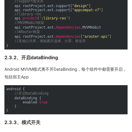
//support相关库
    api rootProject.ext.support[
"design"
]

    api rootProject.ext.support[
"appcompat-v7"
]

//library-res
    api 
project
(
':library-res'
)

//MVVMHabit框架
    api rootProject.ext.
dependencies
.MVVMHabit

//ARouter框架
    api rootProject.ext.
dependencies
[
"arouter-api"
]

//其他公共库，例如图片选择、分享、推送等
2.3.2、开启dataBinding
Android MVVM模式离不开DataBinding，每个组件中都需要开启，
包括宿主App
android {

//开启DataBinding
    dataBinding {

        enabled 
true
    }

2.3.3、模式开关