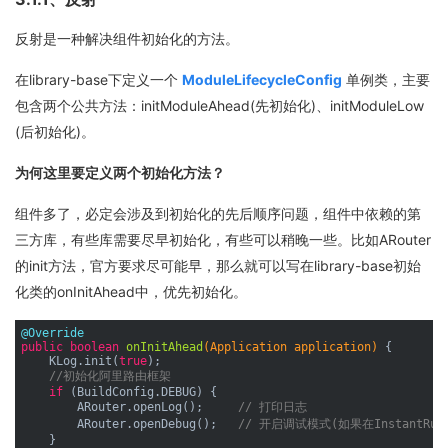
反射是一种解决组件初始化的方法。
在library-base下定义一个
ModuleLifecycleConfig
单例类，主要
包含两个公共方法：initModuleAhead(先初始化)、initModuleLow
(后初始化)。
为何这里要定义两个初始化方法？
组件多了，必定会涉及到初始化的先后顺序问题，组件中依赖的第
三方库，有些库需要尽早初始化，有些可以稍晚一些。比如ARouter
的init方法，官方要求尽可能早，那么就可以写在library-base初始
化类的onInitAhead中，优先初始化。
@Override
public
boolean
onInitAhead
(Application application)
{

    KLog.init(
true
);

//初始化阿里路由框架
if
 (BuildConfig.DEBUG) {

        ARouter.openLog();     
// 打印日志
        ARouter.openDebug();   
// 开启调试模式(如果在Instan
    }
