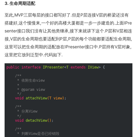
3. 生命周期适配
至此,MVP三层每层的接口都写好了.但是P层连接V层的桥梁还没有
搭建好,这个慢慢来,一个好的高楼大厦都是一步一步建造的.上面IPre
senter接口我们没有让其他类继承,接下来就讲下这个.P层和V层相连
接,V层的生命周期也要适配到P层,P层的每个功能都要适配生命周期,
这里可以把生命周期的适配放在IPresenter接口中.P层持有V层对象,
这里把它放到泛型中.代码如下.
public
interface
IPresenter
<
T
extends
IView
> 
{

/**

     * 依附生命view

     *

     * 
@param
 view

     */
void
attachView
(T view)
;

/**

     * 分离View

     */
void
detachView
()
;

/**

     * 判断View是否已经销毁
