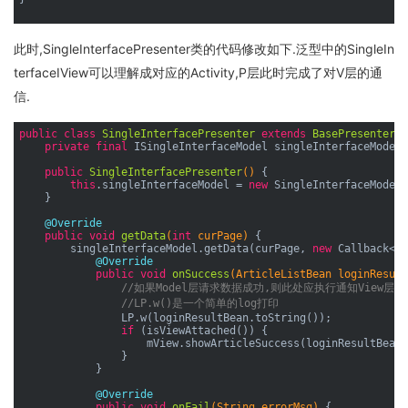
此时,SingleInterfacePresenter类的代码修改如下.泛型中的SingleIn
terfaceIView可以理解成对应的Activity,P层此时完成了对V层的通
信.
public
class
SingleInterfacePresenter
extends
BasePresenter
<
S
private
final
 ISingleInterfaceModel singleInterfaceModel;

public
SingleInterfacePresenter
()
{

this
.singleInterfaceModel = 
new
 SingleInterfaceModel(
    }

@Override
public
void
getData
(
int
 curPage)
{

        singleInterfaceModel.getData(curPage, 
new
 Callback<Ar
@Override
public
void
onSuccess
(ArticleListBean loginResult
//如果Model层请求数据成功,则此处应执行通知View层
//LP.w()是一个简单的log打印
                LP.w(loginResultBean.toString());

if
 (isViewAttached()) {

                    mView.showArticleSuccess(loginResultBean)
                }

            }

@Override
public
void
onFail
(String errorMsg)
{
