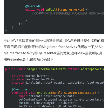
@Override
public
void
onFail
(String errorMsg)
{

//如果Model层请求数据失败,则此处应执行通知View层
            }

        });

    }

至此,MVP三层简单的部分代码算是完成.那么怎样进行整个流程的相
互调用呢.我们把刚开始的SingleInterfaceActivity代码改一下,让Sin
gleInterfaceActivity持有Presenter层的对象,这样View层就可以调
用Presenter层了.修改后代码如下.
public
class
SingleInterfaceActivity
extends
AppCompatActivit
private
 Button button;

private
 TextView textView;

private
 SingleInterfacePresenter singleInterfacePresenter
@Override
protected
void
onCreate
(Bundle savedInstanceState)
{

super
.onCreate(savedInstanceState);

        setContentView(R.layout.activity_single_interface);

        button = findViewById(R.id.button);

        textView = findViewById(R.id.textView);
