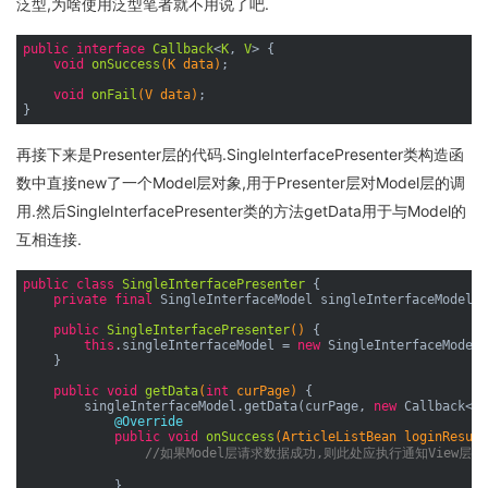
泛型,为啥使用泛型笔者就不用说了吧.
public
interface
Callback
<
K
, 
V
> 
{

void
onSuccess
(K data)
;

void
onFail
(V data)
;

再接下来是Presenter层的代码.SingleInterfacePresenter类构造函
数中直接new了一个Model层对象,用于Presenter层对Model层的调
用.然后SingleInterfacePresenter类的方法getData用于与Model的
互相连接.
public
class
SingleInterfacePresenter
{

private
final
 SingleInterfaceModel singleInterfaceModel;

public
SingleInterfacePresenter
()
{

this
.singleInterfaceModel = 
new
 SingleInterfaceModel(
    }

public
void
getData
(
int
 curPage)
{

        singleInterfaceModel.getData(curPage, 
new
 Callback<Ar
@Override
public
void
onSuccess
(ArticleListBean loginResult
//如果Model层请求数据成功,则此处应执行通知View层
            }
