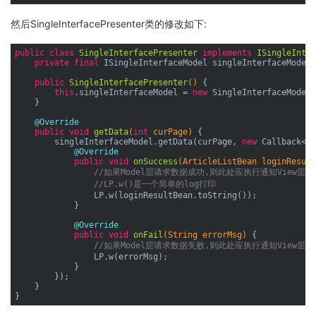
然后SingleInterfacePresenter类的修改如下:
public
class
SingleInterfacePresenter
implements
ISingleInter
private
final
 ISingleInterfaceModel singleInterfaceModel;

public
SingleInterfacePresenter
()
{

this
.singleInterfaceModel = 
new
 SingleInterfaceModel(
    }

@Override
public
void
getData
(
int
 curPage)
{

        singleInterfaceModel.getData(curPage, 
new
 Callback<Ar
@Override
public
void
onSuccess
(ArticleListBean loginResult
//如果Model层请求数据成功,则此处应执行通知View层
//LP.w()是一个简单的log打印
                LP.w(loginResultBean.toString());

            }

@Override
public
void
onFail
(String errorMsg)
{

//如果Model层请求数据失败,则此处应执行通知View层
                LP.w(errorMsg);

            }

        });

    }
