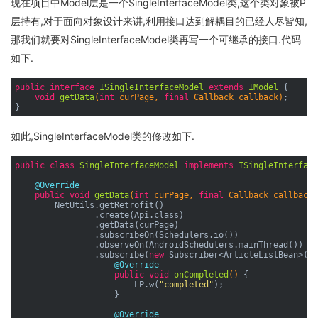
现在项目中Model层是一个SingleInterfaceModel类,这个类对象被P
层持有,对于面向对象设计来讲,利用接口达到解耦目的已经人尽皆知,
那我们就要对SingleInterfaceModel类再写一个可继承的接口.代码
如下.
public
interface
ISingleInterfaceModel
extends
IModel
{

void
getData
(
int
 curPage, 
final
 Callback callback)
;

如此,SingleInterfaceModel类的修改如下.
public
class
SingleInterfaceModel
implements
ISingleInterface
@Override
public
void
getData
(
int
 curPage, 
final
 Callback callback)
        NetUtils.getRetrofit()

                .create(Api.class)

                .getData(curPage)

                .subscribeOn(Schedulers.io())

                .observeOn(AndroidSchedulers.mainThread())

                .subscribe(
new
 Subscriber<ArticleListBean>() 
@Override
public
void
onCompleted
()
{

                        LP.w(
"completed"
);

                    }

@Override