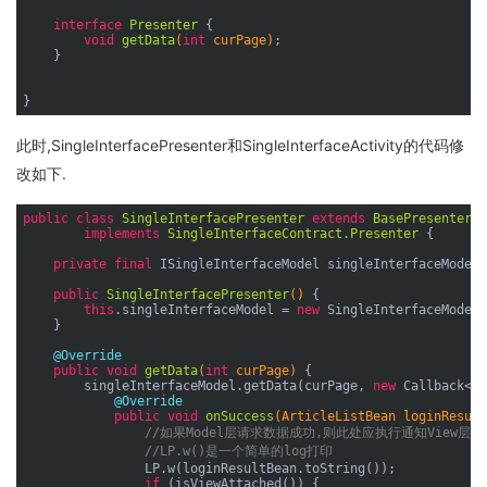
interface
Presenter
{

void
getData
(
int
 curPage)
;

    }

此时,SingleInterfacePresenter和SingleInterfaceActivity的代码修
改如下.
public
class
SingleInterfacePresenter
extends
BasePresenter
<
S
implements
SingleInterfaceContract
.
Presenter
{

private
final
 ISingleInterfaceModel singleInterfaceModel;

public
SingleInterfacePresenter
()
{

this
.singleInterfaceModel = 
new
 SingleInterfaceModel(
    }

@Override
public
void
getData
(
int
 curPage)
{

        singleInterfaceModel.getData(curPage, 
new
 Callback<Ar
@Override
public
void
onSuccess
(ArticleListBean loginResult
//如果Model层请求数据成功,则此处应执行通知View层
//LP.w()是一个简单的log打印
                LP.w(loginResultBean.toString());

if
 (isViewAttached()) {
