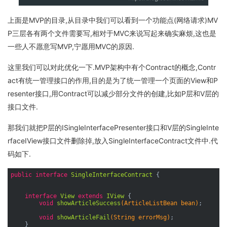
上面是MVP的目录,从目录中我们可以看到一个功能点(网络请求)MV
P三层各有两个文件需要写,相对于MVC来说写起来确实麻烦,这也是
一些人不愿意写MVP,宁愿用MVC的原因.
这里我们可以对此优化一下.MVP架构中有个Contract的概念,Contr
act有统一管理接口的作用,目的是为了统一管理一个页面的View和P
resenter接口,用Contract可以减少部分文件的创建,比如P层和V层的
接口文件.
那我们就把P层的ISingleInterfacePresenter接口和V层的SingleInte
rfaceIView接口文件删除掉,放入SingleInterfaceContract文件中.代
码如下.
public
interface
SingleInterfaceContract
{

interface
View
extends
IView
{

void
showArticleSuccess
(ArticleListBean bean)
;

void
showArticleFail
(String errorMsg)
;

    }
