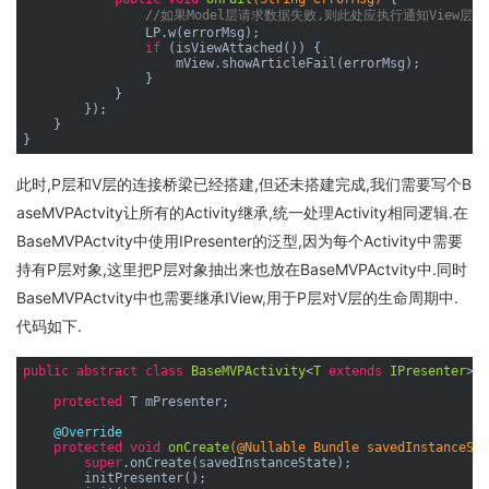
//如果Model层请求数据失败,则此处应执行通知View层
                LP.w(errorMsg);

if
 (isViewAttached()) {

                    mView.showArticleFail(errorMsg);

                }

            }

        });

    }

此时,P层和V层的连接桥梁已经搭建,但还未搭建完成,我们需要写个B
aseMVPActvity让所有的Activity继承,统一处理Activity相同逻辑.在
BaseMVPActvity中使用IPresenter的泛型,因为每个Activity中需要
持有P层对象,这里把P层对象抽出来也放在BaseMVPActvity中.同时
BaseMVPActvity中也需要继承IView,用于P层对V层的生命周期中.
代码如下.
public
abstract
class
BaseMVPActivity
<
T
extends
IPresenter
> 
e
protected
 T mPresenter;

@Override
protected
void
onCreate
(@Nullable Bundle savedInstanceSta
super
.onCreate(savedInstanceState);

        initPresenter();
