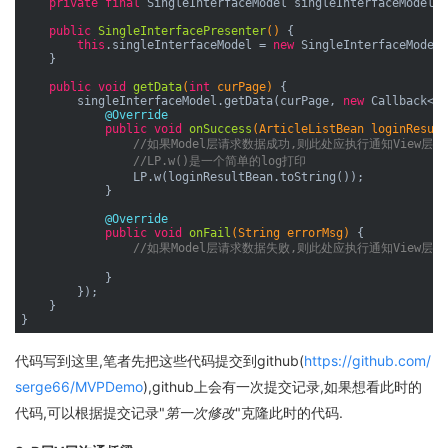
private
final
 SingleInterfaceModel singleInterfaceModel;

public
SingleInterfacePresenter
()
{

this
.singleInterfaceModel = 
new
 SingleInterfaceModel(
    }

public
void
getData
(
int
 curPage)
{

        singleInterfaceModel.getData(curPage, 
new
 Callback<Ar
@Override
public
void
onSuccess
(ArticleListBean loginResult
//如果Model层请求数据成功,则此处应执行通知View层
//LP.w()是一个简单的log打印
                LP.w(loginResultBean.toString());

            }

@Override
public
void
onFail
(String errorMsg)
{

//如果Model层请求数据失败,则此处应执行通知View层
            }

        });

    }

代码写到这里,笔者先把这些代码提交到github(
https://github.com/
serge66/MVPDemo
),github上会有一次提交记录,如果想看此时的
代码,可以根据提交记录"
第一次修改
"克隆此时的代码.