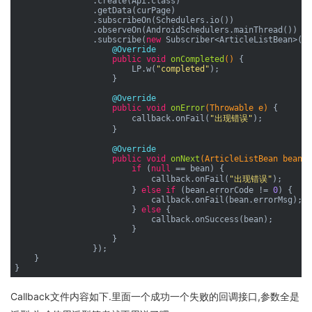
                .create(Api.class)

                .getData(curPage)

                .subscribeOn(Schedulers.io())

                .observeOn(AndroidSchedulers.mainThread())

                .subscribe(
new
 Subscriber<ArticleListBean>() 
@Override
public
void
onCompleted
()
{

                        LP.w(
"completed"
);

                    }

@Override
public
void
onError
(Throwable e)
{

                        callback.onFail(
"出现错误"
);

                    }

@Override
public
void
onNext
(ArticleListBean bean)
if
 (
null
 == bean) {

                            callback.onFail(
"出现错误"
);

                        } 
else
if
 (bean.errorCode != 
0
) {

                            callback.onFail(bean.errorMsg);

                        } 
else
 {

                            callback.onSuccess(bean);

                        }

                    }

                });

    }

Callback文件内容如下.里面一个成功一个失败的回调接口,参数全是