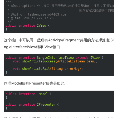
/**

 * 
@Description
: 公共接口 是用于给View的接口继承的，注意，不是View
 * 					因为它定义的是接口的规范， 而其他接口才是定义的类的规范

 * 
@Author
: lishengjiejob@163.com

 * 
@Time
: 2018/11/22 17:26

 */
public
interface
IView
{

这个接口中可以写一些所有Activigy/Fragment共用的方法,我们把Si
ngleInterfaceIView继承IView接口.
public
interface
SingleInterfaceIView
extends
IView
{

void
showArticleSuccess
(ArticleListBean bean)
;

void
showArticleFail
(String errorMsg)
;

同理Model层和Presenter层也是如此.
public
interface
IModel
{

public
interface
IPresenter
{
