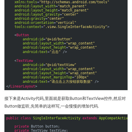
xmlns:tools
=
"http://schemas.android.com/tools"
android:layout_width
=
"match_parent"
android:layout_height
=
"match_parent"
android:layout_gravity
=
"center"
android:gravity
=
"center"
android:orientation
=
"vertical"
tools:context
=
".view.SingleInterfaceActivity"
>
<
Button
android:id
=
"@+id/button"
android:layout_width
=
"wrap_content"
android:layout_height
=
"wrap_content"
android:text
=
"点击"
 />
<
TextView
android:id
=
"@+id/textView"
android:layout_width
=
"wrap_content"
android:layout_height
=
"wrap_content"
android:layout_marginTop
=
"100px"
android:text
=
"请点击上方按钮获取数据"
 />
</
LinearLayout
>
接下来是Activity代码,里面就是获取Button和TextView控件,然后对
Button做监听,先简单的这样写,一会慢慢的增加代码.
public
class
SingleInterfaceActivity
extends
AppCompatActivit
private
 Button button;

private
 TextView textView;
