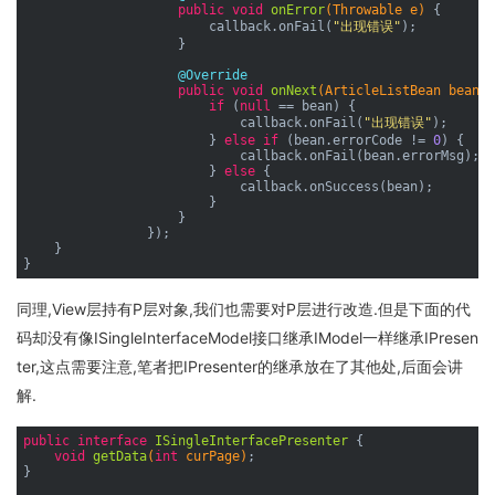
public
void
onError
(Throwable e)
{

                        callback.onFail(
"出现错误"
);

                    }

@Override
public
void
onNext
(ArticleListBean bean)
if
 (
null
 == bean) {

                            callback.onFail(
"出现错误"
);

                        } 
else
if
 (bean.errorCode != 
0
) {

                            callback.onFail(bean.errorMsg);

                        } 
else
 {

                            callback.onSuccess(bean);

                        }

                    }

                });

    }

同理,View层持有P层对象,我们也需要对P层进行改造.但是下面的代
码却没有像ISingleInterfaceModel接口继承IModel一样继承IPresen
ter,这点需要注意,笔者把IPresenter的继承放在了其他处,后面会讲
解.
public
interface
ISingleInterfacePresenter
{

void
getData
(
int
 curPage)
;

}
