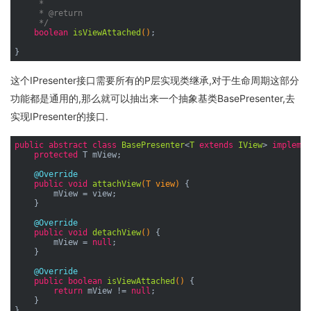
     *

     * 
@return
     */
boolean
isViewAttached
()
;

这个IPresenter接口需要所有的P层实现类继承,对于生命周期这部分
功能都是通用的,那么就可以抽出来一个抽象基类BasePresenter,去
实现IPresenter的接口.
public
abstract
class
BasePresenter
<
T
extends
IView
> 
implemen
protected
 T mView;

@Override
public
void
attachView
(T view)
{

        mView = view;

    }

@Override
public
void
detachView
()
{

        mView = 
null
;

    }

@Override
public
boolean
isViewAttached
()
{

return
 mView != 
null
;

    }

}
