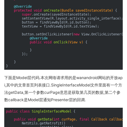
@Override
protected
void
onCreate
(Bundle savedInstanceState)
{

super
.onCreate(savedInstanceState);

        setContentView(R.layout.activity_single_interface);

        button = findViewById(R.id.button);

        textView = findViewById(R.id.textView);

        button.setOnClickListener(
new
 View.OnClickListener() 
@Override
public
void
onClick
(View v)
{

            }

        });

    }

下面是Model层代码.本次网络请求用的是wanandroid网站的开放ap
i,其中的文章首页列表接口.SingleInterfaceModel文件里面有一个方
法getData,第一个参数curPage意思是获取第几页的数据,第二个参
数callback是Model层通知Presenter层的回调.
public
class
SingleInterfaceModel
{

public
void
getData
(
int
 curPage, 
final
 Callback callback)
        NetUtils.getRetrofit()
