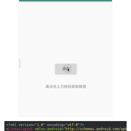
<?
xml version=
"1.0"
 encoding=
"utf-8"
?>
<
LinearLayout
xmlns:android
=
"http://schemas.android.com/apk/r