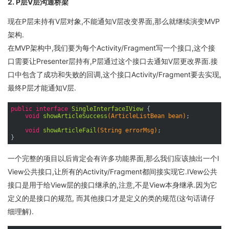
2. P层V层沟通桥梁
现在P层未持有V层对象,不能通知V层改变界面,那么就继续演变MVP
架构.
在MVP架构中,我们要为每个Activity/Fragment写一个接口,这个接
口需要让Presenter层持有,P层通过这个接口去通知V层更改界面.接
口中包含了成功和失败的回调,这个接口Activity/Fragment要去实现,
最终P层才能通知V层.
public
interface
SingleInterfaceIView
{

void
showArticleSuccess
(ArticleListBean bean)
;

void
showArticleFail
(String errorMsg)
;

一个完整的项目以后肯定会有许多功能界面,那么我们应该抽出一个I
View公共接口,让所有的Activity/Fragment都间接实现它.IVew公共
接口是用于给View层的接口继承的,注意,不是View本身继承.因为它
定义的是接口的规范, 而其他接口才是定义的类的规范(这句话请仔
细理解).