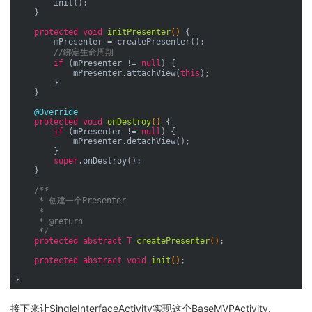
        init();

    }

protected
void
initPresenter
()
{

        mPresenter = createPresenter();

//绑定生命周期
if
 (mPresenter != 
null
) {

            mPresenter.attachView(
this
);

        }

    }

@Override
protected
void
onDestroy
()
{

if
 (mPresenter != 
null
) {

            mPresenter.detachView();

        }

super
.onDestroy();

    }

/**

     * 创建一个Presenter

     *

     * 
@return
     */
protected
abstract
 T 
createPresenter
()
;

protected
abstract
void
init
()
;

接下来让SingleInterfaceActivity实现这个BaseMVPActivity.