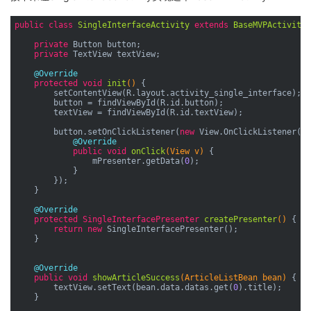
public
class
SingleInterfaceActivity
extends
BaseMVPActivity
<
private
 Button button;

private
 TextView textView;

@Override
protected
void
init
()
{

        setContentView(R.layout.activity_single_interface);

        button = findViewById(R.id.button);

        textView = findViewById(R.id.textView);

        button.setOnClickListener(
new
 View.OnClickListener() 
@Override
public
void
onClick
(View v)
{

                mPresenter.getData(
0
);

            }

        });

    }

@Override
protected
 SingleInterfacePresenter 
createPresenter
()
{

return
new
 SingleInterfacePresenter();

    }

@Override
public
void
showArticleSuccess
(ArticleListBean bean)
{

        textView.setText(bean.data.datas.get(
0
).title);

    }
