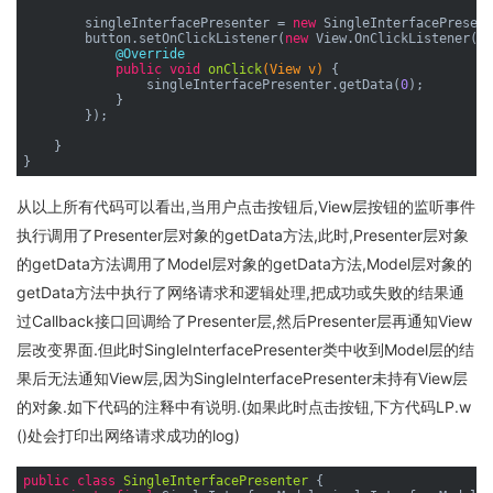
        singleInterfacePresenter = 
new
 SingleInterfacePresent
        button.setOnClickListener(
new
 View.OnClickListener() 
@Override
public
void
onClick
(View v)
{

                singleInterfacePresenter.getData(
0
);

            }

        });

    }

从以上所有代码可以看出,当用户点击按钮后,View层按钮的监听事件
执行调用了Presenter层对象的getData方法,此时,Presenter层对象
的getData方法调用了Model层对象的getData方法,Model层对象的
getData方法中执行了网络请求和逻辑处理,把成功或失败的结果通
过Callback接口回调给了Presenter层,然后Presenter层再通知View
层改变界面.但此时SingleInterfacePresenter类中收到Model层的结
果后无法通知View层,因为SingleInterfacePresenter未持有View层
的对象.如下代码的注释中有说明.(如果此时点击按钮,下方代码LP.w
()处会打印出网络请求成功的log)
public
class
SingleInterfacePresenter
{
