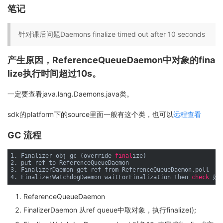
笔记
针对课后问题Daemons finalize timed out after 10 seconds
产生原因，ReferenceQueueDaemon中对象的fina
lize执行时间超过10s。
一定要查看java.lang.Daemons.java类。
sdk的platform下的source里面一般有这个类，也可以
远程查看
GC 流程
1. Finalizer obj gc (override
 final
ize)

2. put ref to ReferenceQueueDaemon

3. FinalizerDaemon get ref from ReferenceQueueDaemon.poll

4. FinalizerWatchdogDaemon waitForFinalization then
 check 
ReferenceQueueDaemon
FinalizerDaemon 从ref queue中取对象，执行finalize();