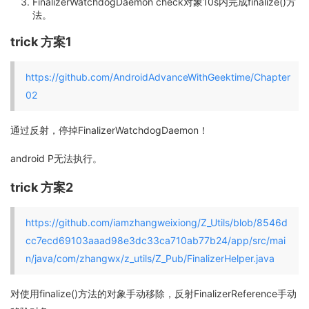
FinalizerWatchdogDaemon check对象10s内完成finalize()方
法。
trick 方案1
https://github.com/AndroidAdvanceWithGeektime/Chapter
02
通过反射，停掉FinalizerWatchdogDaemon！
android P无法执行。
trick 方案2
https://github.com/iamzhangweixiong/Z_Utils/blob/8546d
cc7ecd69103aaad98e3dc33ca710ab77b24/app/src/mai
n/java/com/zhangwx/z_utils/Z_Pub/FinalizerHelper.java
对使用finalize()方法的对象手动移除，反射FinalizerReference手动