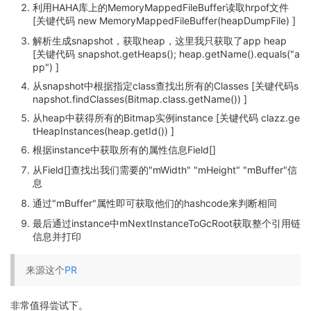
利用HAHA库上的MemoryMappedFileBuffer读取hrpof文件
[关键代码 new MemoryMappedFileBuffer(heapDumpFile) ]
解析生成snapshot，获取heap，这里我只获取了app heap
[关键代码 snapshot.getHeaps(); heap.getName().equals("a
pp") ]
从snapshot中根据指定class查找出所有的Classes [关键代码s
napshot.findClasses(Bitmap.class.getName()) ]
从heap中获得所有的Bitmap实例instance [关键代码 clazz.ge
tHeapInstances(heap.getId()) ]
根据instance中获取所有的属性信息Field[]
从Field[]查找出我们需要的"mWidth" "mHeight" "mBuffer"信
息
通过"mBuffer"属性即可获取他们的hashcode来判断相同
最后通过instance中mNextInstanceToGcRoot获取整个引用链
信息并打印
来源这个
PR
非常值得尝试下。