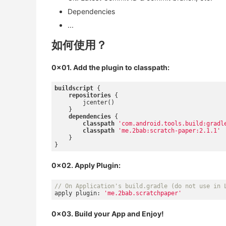
Dependencies
...
如何使用？
0x01. Add the plugin to classpath:
buildscript
 {

repositories
 {

        jcenter()

    }

dependencies
 {

classpath
'com.android.tools.build:gradl
classpath
'me.2bab:scratch-paper:2.1.1'
    }

0x02. Apply Plugin:
// On Application's build.gradle (do not use in 
apply plugin: 
'me.2bab.scratchpaper'
0x03. Build your App and Enjoy!