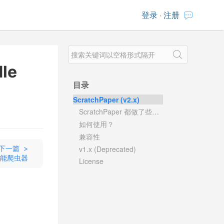
登录
·
注册
dle
目录
ScratchPaper (v2.x)
ScratchPaper 都做了些什么？
如何使用？
兼容性
下一篇 >
v1.x (Deprecated)
能爬虫器
License