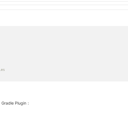
les
radle Plugin：