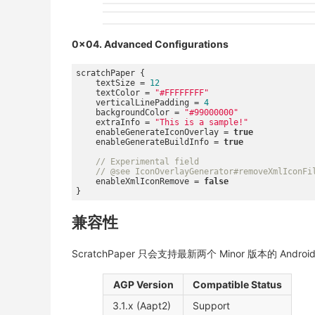
0x04. Advanced Configurations
scratchPaper {

    textSize = 
12
    textColor = 
"#FFFFFFFF"
    verticalLinePadding = 
4
    backgroundColor = 
"#99000000"
    extraInfo = 
"This is a sample!"
    enableGenerateIconOverlay = 
true
    enableGenerateBuildInfo = 
true
// Experimental field
// @see IconOverlayGenerator#removeXmlIconFi
    enableXmlIconRemove = 
false
兼容性
ScratchPaper 只会支持最新两个 Minor 版本的 Android G
AGP Version
Compatible Status
3.1.x (Aapt2)
Support