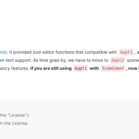
nior
. It provided icon editor functions that compatible with
, 
Aapt1
tom text support. As time goes by, we have to move to
sooner
Aapt2
fancy features.
If you are still using
with
, now 
Aapt1
IconCover
the "License");
th the License.