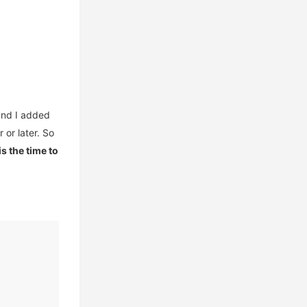
and I added
 or later. So
is the time to