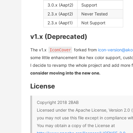
3.0.x (Aapt2)
Support
2.3.x (Aapt2)
Never Tested
2.3.x (Aapt1)
Not Support
v1.x (Deprecated)
The v1.x
forked from
icon-version@ako
IconCover
some little enhancement like hex color support, cus
I decide to revamp the whole project and add more 
consider moving into the new one.
License
Copyright 2018 2BAB
Licensed under the Apache License, Version 2.0 (
you may not use this file except in compliance wi
You may obtain a copy of the License at