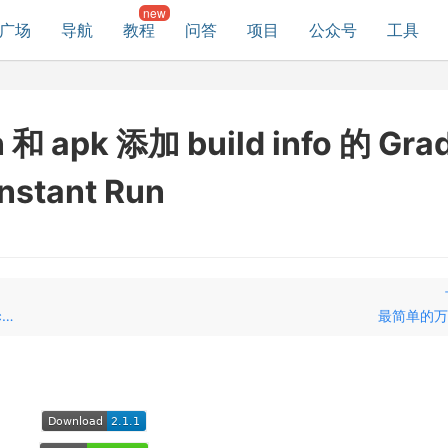
广场
导航
教程
问答
项目
公众号
工具
n 和 apk 添加 build info 的 Gra
nstant Run
通过标签直接生成shape，无需再写shape.xml BackgroundLibrary
最简单的万