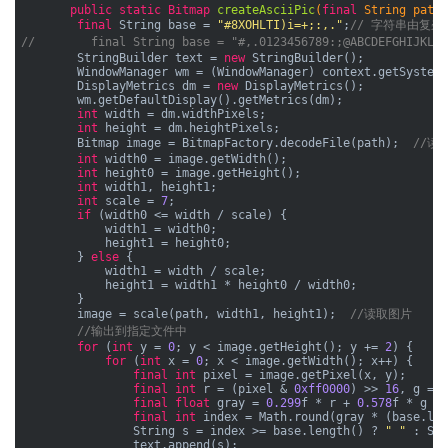
public
static
Bitmap 
createAsciiPic
(
final
 String path,
final
 String base = 
"#8XOHLTI)i=+;:,."
;
// 字符串由复杂
//        final String base = "#,.0123456789:;@ABCDEFGHIJ
        StringBuilder text = 
new
 StringBuilder();

        WindowManager wm = (WindowManager) context.getSystemS
        DisplayMetrics dm = 
new
 DisplayMetrics();

        wm.getDefaultDisplay().getMetrics(dm);

int
 width = dm.widthPixels;

int
 height = dm.heightPixels;

        Bitmap image = BitmapFactory.decodeFile(path);  
//读
int
 width0 = image.getWidth();

int
 height0 = image.getHeight();

int
 width1, height1;

int
 scale = 
7
;

if
 (width0 <= width / scale) {

            width1 = width0;

            height1 = height0;

        } 
else
 {

            width1 = width / scale;

            height1 = width1 * height0 / width0;

        }

        image = scale(path, width1, height1);  
//读取图片
//输出到指定文件中
for
 (
int
 y = 
0
; y < image.getHeight(); y += 
2
) {

for
 (
int
 x = 
0
; x < image.getWidth(); x++) {

final
int
 pixel = image.getPixel(x, y);

final
int
 r = (pixel & 
0xff0000
) >> 
16
, g = (
final
float
 gray = 
0.299
f * r + 
0.578
f * g + 
final
int
 index = Math.round(gray * (base.len
                String s = index >= base.length() ? 
" "
 : Str
                text.append(s);
