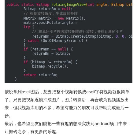
public
static
Bitmap 
rotaingImageView
(
int
 angle, Bitmap bitma
        Bitmap returnBm = 
null
;

// 根据旋转角度，生成旋转矩阵
        Matrix matrix = 
new
 Matrix();

        matrix.postRotate(angle);

try
 {

// 将原始图片按照旋转矩阵进行旋转，并得到新的图片
            returnBm = Bitmap.createBitmap(bitmap, 
0
, 
0
, bitm
        } 
catch
 (OutOfMemoryError e) {

        }

if
 (returnBm == 
null
) {

            returnBm = bitmap;

        }

if
 (bitmap != returnBm) {

            bitmap.recycle();

        }

return
 returnBm;

按说拿到ascii图后，想要把整个视频转换成ascii字符视频就很简单
了。只要把视频逐帧抽成图片，图片转换后，再合成为视频播放出
来，但我视频库用的不多，希望有能力的朋友可以帮助完成最后一
步。
最后，也希望朋友们能把一些有趣的想法实践到android项目中来，
让搬砖之余，有更多的乐趣。