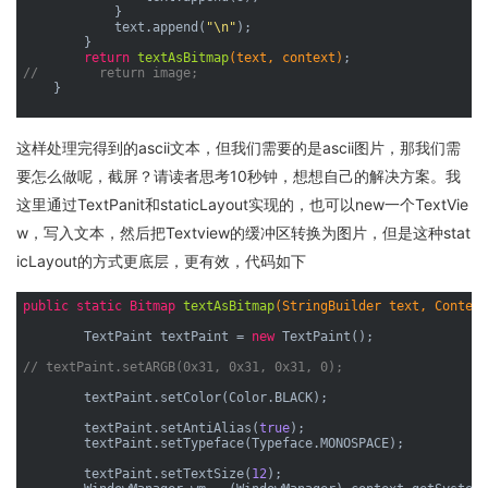
            }

            text.append(
"\n"
);

        }

return
textAsBitmap
(text, context)
//        return image;
    }

这样处理完得到的ascii文本，但我们需要的是ascii图片，那我们需
要怎么做呢，截屏？请读者思考10秒钟，想想自己的解决方案。我
这里通过TextPanit和staticLayout实现的，也可以new一个TextVie
w，写入文本，然后把Textview的缓冲区转换为图片，但是这种stat
icLayout的方式更底层，更有效，代码如下
public
static
 Bitmap 
textAsBitmap
(StringBuilder text, Context
        TextPaint textPaint = 
new
 TextPaint();

// textPaint.setARGB(0x31, 0x31, 0x31, 0);
        textPaint.setColor(Color.BLACK);

        textPaint.setAntiAlias(
true
);

        textPaint.setTypeface(Typeface.MONOSPACE);

        textPaint.setTextSize(
12
);
