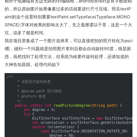
相对于电脑端有无边无际的txt编辑框，android里text是有字数限制
的，所以原始图片如果像素过多的话就要进行尺寸压缩。而且textP
aint的这个设置特别重要textPaint.setTypeface(Typeface.MONO
SPACE);字体对效果的影响太大了，失之毫厘谬以千里，这是一个大
坑，说多了都是时间。
我在项目里集成了一个图片选择库，可以直接把拍的照片转化为asci
i图，碰到一个问题就是拍照图片拿到后都会自动旋转90度，很是困
惑，虽然找到了处理方法，但系统为啥要作旋转处理，还请知道的
大神告知原因。处理代码如下
/**

     * 读取照片旋转角度

     *

     * 
@param
 path 照片路径

     * 
@return
 角度

     */
public
static
int
readPictureDegree
(String path)
{

int
 degree = 
0
;

try
 {

            ExifInterface exifInterface = 
new
 ExifInterface(p
int
 orientation = exifInterface.getAttributeInt(E
switch
 (orientation) {

case
 ExifInterface.ORIENTATION_ROTATE_90:

                    degree = 90;
