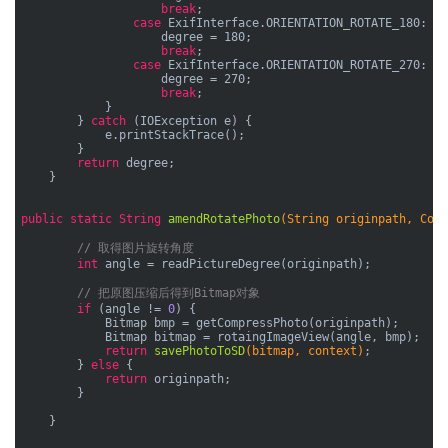
break
;

case
 ExifInterface.ORIENTATION_ROTATE_180:

                    degree = 180;

break
;

case
 ExifInterface.ORIENTATION_ROTATE_270:

                    degree = 270;

break
;

            }

        } 
catch
 (IOException e) {

            e.printStackTrace();

        }

return
 degree;

    }

public
static
String 
amendRotatePhoto
(String originpath, Cont
// 取得图片旋转角度
int
 angle = readPictureDegree(originpath);

// 把原图压缩后得到Bitmap对象
if
 (angle != 
0
) {

            Bitmap bmp = getCompressPhoto(originpath);

            Bitmap bitmap = rotaingImageView(angle, bmp);

return
savePhotoToSD
(bitmap, context)
;

        } 
else
 {

return
 originpath;

        }

    }
