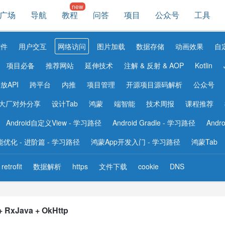
广场
导航
教程
问答
项目
公众号
工具
控件
用户交互
网络访问
图片加载
数据存储
动画效果
自
项目必备
推荐网站
延伸技术
注解 & 反射 & AOP
Kotlin
放API
跨平台
内推
项目管理
开源项目源码解析
公众号
大厂对外分享
设计Tab
鸿蒙
端智能
技术周报
课程推荐
Android自定义View - 学习路径
Android Gradle - 学习路径
Andr
 性能优化 - 进阶篇 - 学习路径
鸿蒙App开发入门 - 学习路径
鸿蒙Tab
retrofit
数据解析
https
文件下载
cookie
DNS
 RxJava + OkHttp