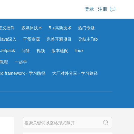
登录
·
注册
定义控件
多媒体技术
5.+高新技术
热门专题
Java深入
干货资源
完整开源项目
导航主Tab
Jetpack
问答
视频
版本适配
linux
教程
一起学
oid framework - 学习路径
大厂对外分享 - 学习路径