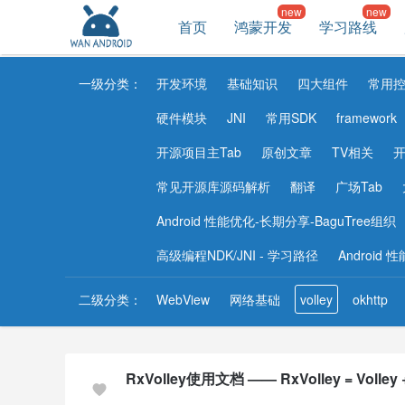
首页
鸿蒙开发
学习路线
一级分类：
开发环境
基础知识
四大组件
常用
硬件模块
JNI
常用SDK
framework
开源项目主Tab
原创文章
TV相关
开
常见开源库源码解析
翻译
广场Tab
Android 性能优化-长期分享-BaguTree组织
高级编程NDK/JNI - 学习路径
Android
二级分类：
WebView
网络基础
volley
okhttp
RxVolley使用文档 —— RxVolley = Volley +