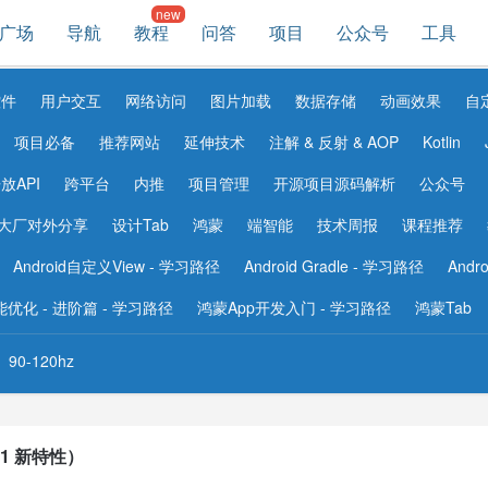
广场
导航
教程
问答
项目
公众号
工具
控件
用户交互
网络访问
图片加载
数据存储
动画效果
自
项目必备
推荐网站
延伸技术
注解 & 反射 & AOP
Kotlin
放API
跨平台
内推
项目管理
开源项目源码解析
公众号
大厂对外分享
设计Tab
鸿蒙
端智能
技术周报
课程推荐
Android自定义View - 学习路径
Android Gradle - 学习路径
Andr
 性能优化 - 进阶篇 - 学习路径
鸿蒙App开发入门 - 学习路径
鸿蒙Tab
90-120hz
.1 新特性）