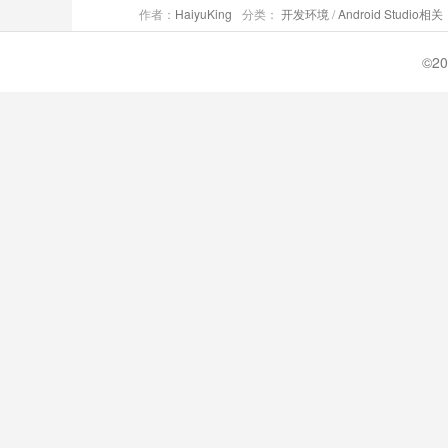
作者：
HaiyuKing
分类：
开发环境
/
Android Studio相关
©20
Android Studio3.0更新之路（遇坑必入）
作者：
24K纯帅豆
分类：
开发环境
/
Android Studio相关
必会 | 手把手带你体验Android Studio 3.
作者：
鸿洋
分类：
开发环境
/
Android Studio相关
时间：2
【翻译版本】Android Studio 3.0 发行说明
作者：
guiying712
分类：
开发环境
/
Android Studio相关
Android注解快速入门和实用解析
作者：
恋猫月亮
分类：
开发环境
/
Android Studio相关
彬姐教你基于IntelliJ IDEA的插件开发实践