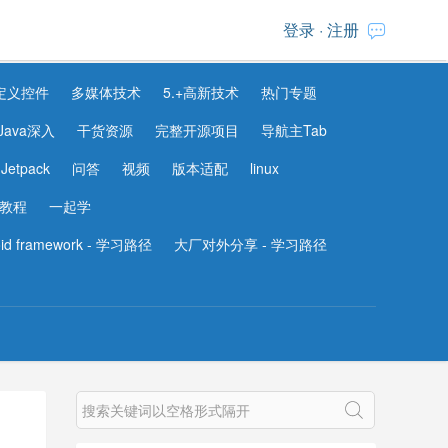
登录
·
注册
定义控件
多媒体技术
5.+高新技术
热门专题
Java深入
干货资源
完整开源项目
导航主Tab
Jetpack
问答
视频
版本适配
linux
教程
一起学
oid framework - 学习路径
大厂对外分享 - 学习路径