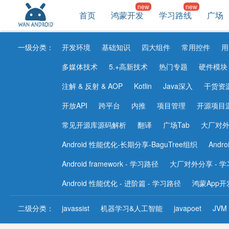
首页
鸿蒙开发
学习路线
广场
一级分类：
开发环境
基础知识
四大组件
常用控件
用
多媒体技术
5.+高新技术
热门专题
硬件模块
注解 & 反射 & AOP
Kotlin
Java深入
干货资
开放API
跨平台
内推
项目管理
开源项目
常见开源库源码解析
翻译
广场Tab
大厂对
Android 性能优化-长期分享-BaguTree组织
Andr
Android framework - 学习路径
大厂对外分享 - 
Android 性能优化 - 进阶篇 - 学习路径
鸿蒙App开
二级分类：
javassist
机器学习&人工智能
javapoet
JVM