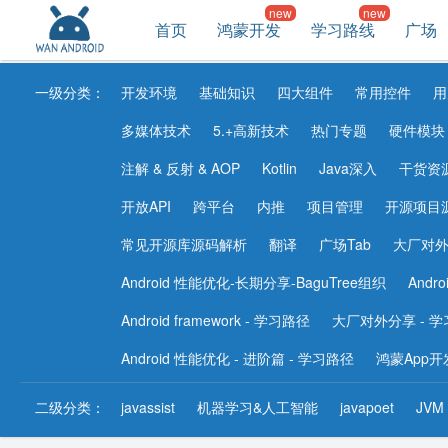
首页
鸿蒙开发
学习路线
广场
一级分类：
开发环境
基础知识
四大组件
常用控件
用
多媒体技术
5.+高新技术
热门专题
硬件模块
注解 & 反射 & AOP
Kotlin
Java深入
干货资
开放API
跨平台
内推
项目管理
开源项目
常见开源库源码解析
翻译
广场Tab
大厂对
Android 性能优化-长期分享-BaguTree组织
Andr
Android framework - 学习路径
大厂对外分享 - 
Android 性能优化 - 进阶篇 - 学习路径
鸿蒙App开
二级分类：
javassist
机器学习&人工智能
javapoet
JVM