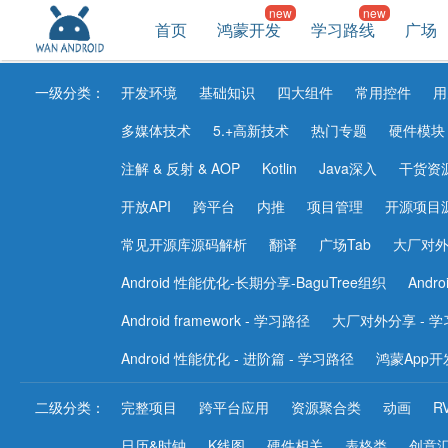
首页
鸿蒙开发
学习路线
广场
一级分类：
开发环境
基础知识
四大组件
常用控件
用
多媒体技术
5.+高新技术
热门专题
硬件模块
注解 & 反射 & AOP
Kotlin
Java深入
干货资
开放API
跨平台
内推
项目管理
开源项目
常见开源库源码解析
翻译
广场Tab
大厂对
Android 性能优化-长期分享-BaguTree组织
Andr
Android framework - 学习路径
大厂对外分享 - 
Android 性能优化 - 进阶篇 - 学习路径
鸿蒙App开
二级分类：
完整项目
跨平台应用
资源聚合类
动画
R
日历&时钟
K线图
硬件相关
表格类
创意