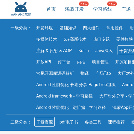
首页
鸿蒙开发
学习路线
广场
一级分类：
开发环境
基础知识
四大组件
常用控件
用
多媒体技术
5.+高新技术
热门专题
硬件模块
注解 & 反射 & AOP
Kotlin
Java深入
干货资
开放API
跨平台
内推
项目管理
开源项目
常见开源库源码解析
翻译
广场Tab
大厂对
Android 性能优化-长期分享-BaguTree组织
Andr
Android framework - 学习路径
大厂对外分享 - 
Android 性能优化 - 进阶篇 - 学习路径
鸿蒙App开
二级分类：
干货资源
pdf电子书
各类工具
课程推荐