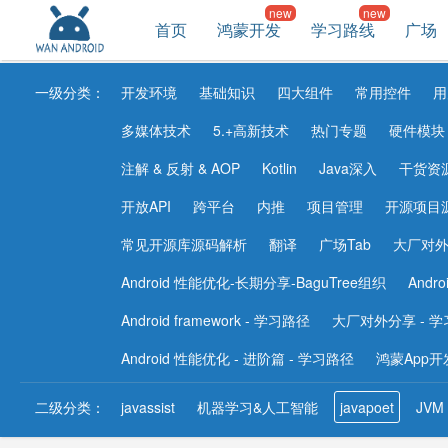
首页
鸿蒙开发
学习路线
广场
一级分类：
开发环境
基础知识
四大组件
常用控件
用
多媒体技术
5.+高新技术
热门专题
硬件模块
注解 & 反射 & AOP
Kotlin
Java深入
干货资
开放API
跨平台
内推
项目管理
开源项目
常见开源库源码解析
翻译
广场Tab
大厂对
Android 性能优化-长期分享-BaguTree组织
Andr
Android framework - 学习路径
大厂对外分享 - 
Android 性能优化 - 进阶篇 - 学习路径
鸿蒙App开
二级分类：
javassist
机器学习&人工智能
javapoet
JVM