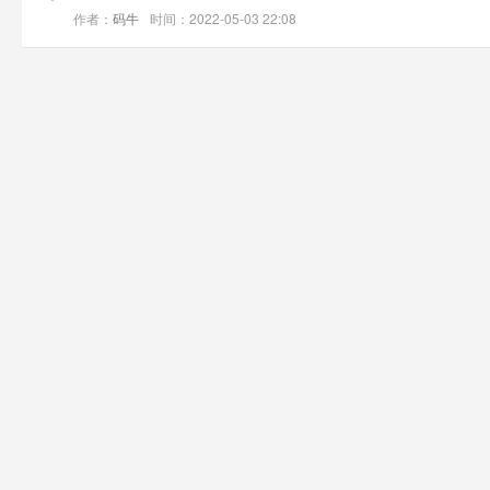
作者：
码牛
时间：2022-05-03 22:08