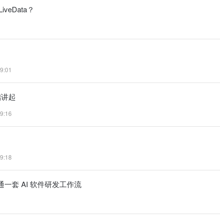
veData？
9:01
础讲起
9:16
9:18
整跑通一套 AI 软件研发工作流