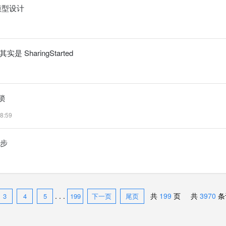
行模型设计
实是 SharingStarted
锁
8:59
异步
. . .
共
199
页 共
3970
条
3
4
5
199
下一页
尾页