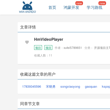
首页
鸿蒙开发
学习路线
文章详情
HmVideoPlayer
项目
项目
作者：
xufei5789651
分类：
开源项目主T
收藏人数：11
收藏这篇文章的用户
17839345596
宋晓勇
songxiaoyong
gaoquan
kspop
同章节文章