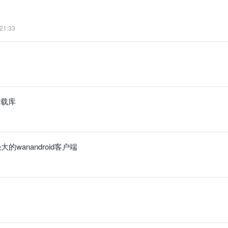
21:33
像加载库
大的wanandroid客户端